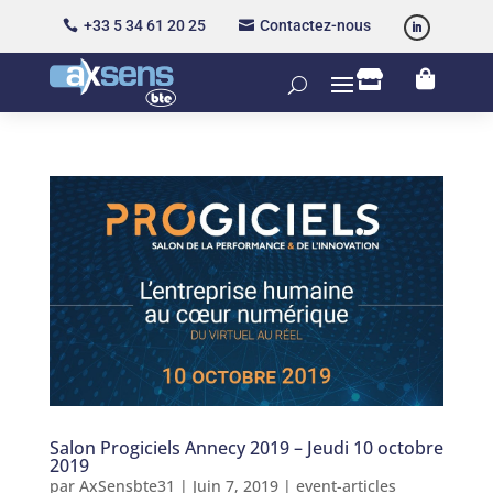
+33 5 34 61 20 25
Contactez-nous




Salon Progiciels Annecy 2019 – Jeudi 10 octobre
2019
par
AxSensbte31
|
Juin 7, 2019
|
event-articles