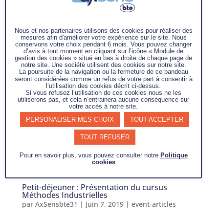
4 – 5 Juillet 2019 à Paris : Une supply chain responsable e(s)t
profitableFapics, l’association française de Supply Chain
Nous et nos partenaires utilisons des cookies pour réaliser des
Management organise son prochain congrès international
mesures afin d'améliorer votre expérience sur le site. Nous
les 4 et 5 juillet à Paris sur le thème « une Supply Chain
conservons votre choix pendant 6 mois. Vous pouvez changer
d’avis à tout moment en cliquant sur l’icône « Module de
responsable e(st)...
gestion des cookies » situé en bas à droite de chaque page de
notre site. Une société utilisent des cookies sur notre site.
La poursuite de la navigation ou la fermeture de ce bandeau
seront considérées comme un refus de votre part à consentir à
l’utilisation des cookies décrit ci-dessus.
Si vous refusez l’utilisation de ces cookies nous ne les
utiliserons pas, et cela n’entrainera aucune conséquence sur
votre accès à notre site.
PERSONALISER MES CHOIX
TOUT ACCEPTER
TOUT REFUSER
Pour en savoir plus, vous pouvez consulter notre
Politique
cookies
Petit-déjeuner : Présentation du cursus
Méthodes Industrielles
par
AxSensbte31
|
Juin 7, 2019
|
event-articles