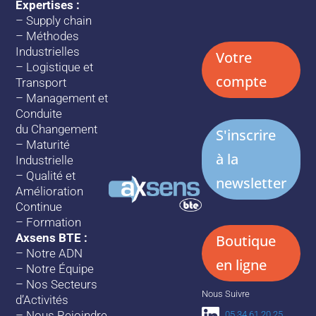
Expertises :
–
Supply chain
–
Méthodes
Industrielles
Votre
–
Logistique et
compte
Transport
–
Management et
Conduite
du Changement
S'inscrire
–
Maturité
à la
Industrielle
–
Qualité et
newsletter
Amélioration
Continue
–
Formation
Axsens BTE :
Boutique
–
Notre ADN
en ligne
–
Notre Équipe
–
Nos Secteurs
Nous Suivre
d’Activités
–
Nous Rejoindre
05 34 61 20 25