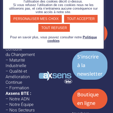
–
Innovation
l’utilisation des cookies décrit ci-dessus.
Si vous refusez l’utilisation de ces cookies nous ne les
utiliserons pas, et cela n’entrainera aucune conséquence sur
Expertises :
votre accès à notre site.
–
Supply chain
PERSONALISER MES CHOIX
TOUT ACCEPTER
–
Méthodes
Industrielles
Votre
TOUT REFUSER
–
Logistique et
compte
Transport
Pour en savoir plus, vous pouvez consulter notre
Politique
cookies
–
Management et
Conduite
du Changement
S'inscrire
–
Maturité
à la
Industrielle
–
Qualité et
newsletter
Amélioration
Continue
–
Formation
Axsens BTE :
Boutique
–
Notre ADN
en ligne
–
Notre Équipe
–
Nos Secteurs