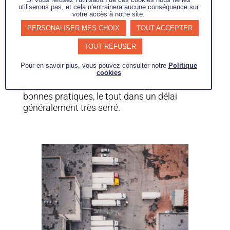
livraisons actuellement défaillants ?
utiliserons pas, et cela n’entrainera aucune conséquence sur
votre accès à notre site.
PERSONALISER MES CHOIX
TOUT ACCEPTER
Mener un appel d’offres transport ne
TOUT REFUSER
s’improvise pas !
Pour en savoir plus, vous pouvez consulter notre
Politique
L’atteinte des objectifs est conditionnée à une
cookies
préparation minutieuse et à l’application de
bonnes pratiques, le tout dans un délai
généralement très serré.