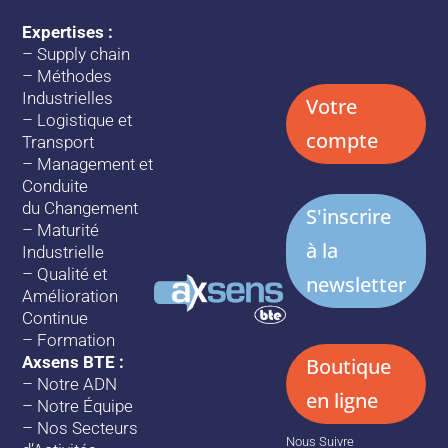
Expertises :
–
Supply chain
–
Méthodes
Industrielles
Votre
–
Logistique et
compte
Transport
–
Management et
Conduite
du Changement
S'inscrire
–
Maturité
à la
Industrielle
–
Qualité et
newsletter
Amélioration
Continue
–
Formation
Axsens BTE :
Boutique
–
Notre ADN
en ligne
–
Notre Équipe
–
Nos Secteurs
Nous Suivre