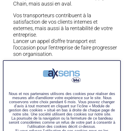
Chain, mais aussi en aval.
Vos transporteurs contribuent à la
satisfaction de vos clients internes et
externes, mais aussi à la rentabilité de votre
entreprise.
Lancer un appel d’offre transport est
l’occasion pour l’entreprise de faire progresser
son organisation.
En amont, une réflexion globale permettra de
répondre aux questions suivantes :
Quels sont mes attentes en termes
Nous et nos partenaires utilisons des cookies pour réaliser des
de transport ?
mesures afin d'améliorer votre expérience sur le site. Nous
conservons votre choix pendant 6 mois. Vous pouvez changer
Quelle organisation adopter ?
d’avis à tout moment en cliquant sur l’icône « Module de
Quelle est ma capacité à piloter un
gestion des cookies » situé en bas à droite de chaque page de
notre site. Une société utilisent des cookies sur notre site.
panel de transporteurs ?
La poursuite de la navigation ou la fermeture de ce bandeau
seront considérées comme un refus de votre part à consentir à
Quels sont les périmètres de
l’utilisation des cookies décrit ci-dessus.
Si vous refusez l’utilisation de ces cookies nous ne les