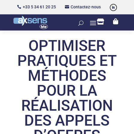
+33 5 34 61 20 25
Contactez-nous




OPTIMISER
PRATIQUES ET
MÉTHODES
POUR LA
RÉALISATION
DES APPELS