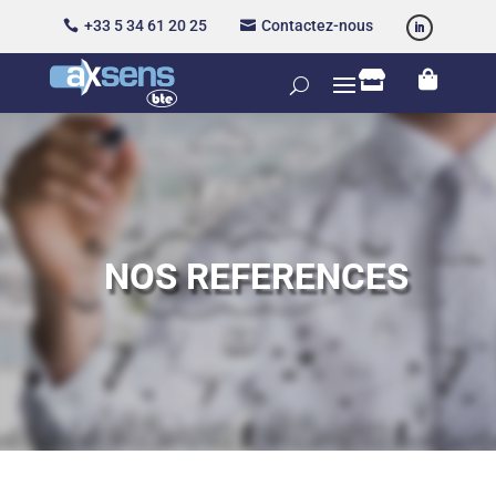
+33 5 34 61 20 25
Contactez-nous




NOS REFERENCES