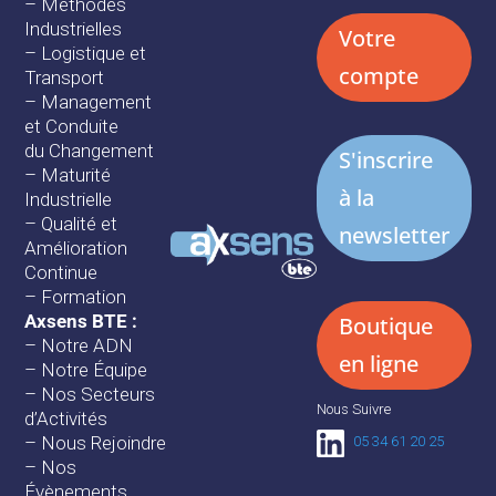
–
Méthodes
Industrielles
Votre
–
Logistique et
compte
Transport
–
Management
et Conduite
du Changement
S'inscrire
–
Maturité
à la
Industrielle
–
Qualité et
newsletter
Amélioration
Continue
–
Formation
Axsens BTE :
Boutique
–
Notre ADN
en ligne
–
Notre Équipe
–
Nos Secteurs
Nous Suivre
d’Activités
–
Nous Rejoindre
05 34 61 20 25
–
Nos
Évènements