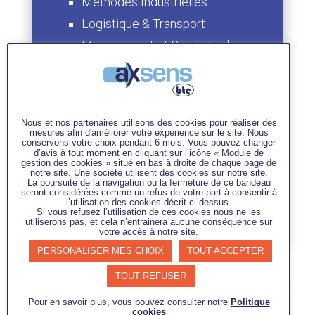
Méthodes Industrielles
Logistique & Transport
Management et Conduite du
Changement
Maturité Industrielle
Qualité & Amélioration
Continue
Nous et nos partenaires utilisons des cookies pour réaliser des
mesures afin d'améliorer votre expérience sur le site. Nous
Contact
conservons votre choix pendant 6 mois. Vous pouvez changer
d’avis à tout moment en cliquant sur l’icône « Module de
gestion des cookies » situé en bas à droite de chaque page de
05 34 61 20 25
notre site. Une société utilisent des cookies sur notre site.
contact@axsens.com
La poursuite de la navigation ou la fermeture de ce bandeau
seront considérées comme un refus de votre part à consentir à
l’utilisation des cookies décrit ci-dessus.
Si vous refusez l’utilisation de ces cookies nous ne les
utiliserons pas, et cela n’entrainera aucune conséquence sur
votre accès à notre site.
PERSONALISER MES CHOIX
TOUT ACCEPTER
TOUT REFUSER
Pour en savoir plus, vous pouvez consulter notre
Politique
cookies