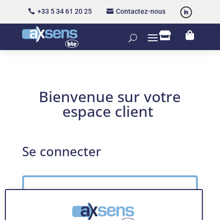
+33 5 34 61 20 25
Contactez-nous




Bienvenue sur votre
espace client
Se connecter
Obligatoire
Identifiant ou e-mail
*