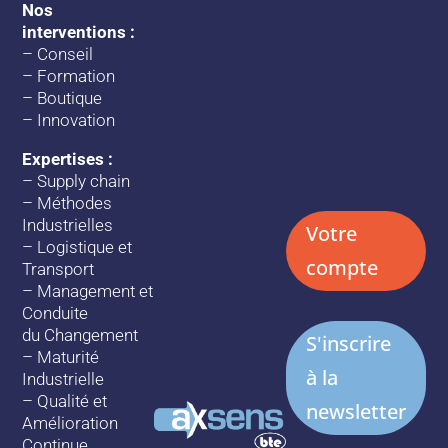
Nos
interventions :
–
Conseil
–
Formation
–
Boutique
–
Innovation
Expertises :
–
Supply chain
–
Méthodes
Industrielles
Votre
–
Logistique et
compte
Transport
–
Management et
Conduite
du Changement
S'inscrire
–
Maturité
à la
Industrielle
–
Qualité et
newsletter
Amélioration
Continue