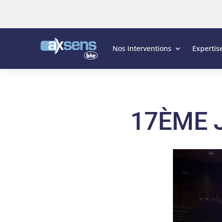
Nos Interventions
Expertis
17ÈME 