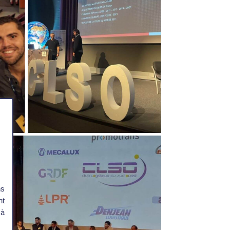
ns
nt
 à
s