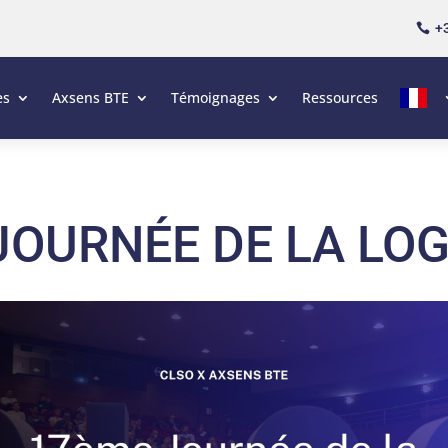
+3

es
Axsens BTE
Témoignages
Ressources
JOURNÉE DE LA LOG