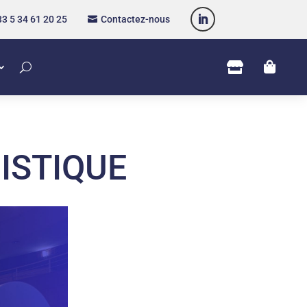
3 5 34 61 20 25
Contactez-nous



ISTIQUE