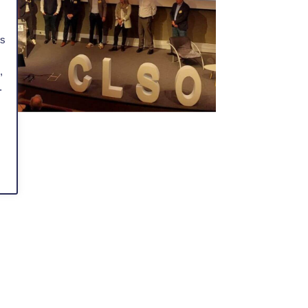
es
,
.