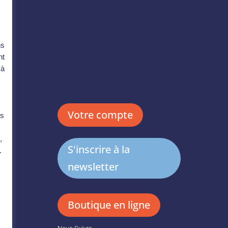
ns
nt
 à
s
Votre compte
es
,
S'inscrire à la
.
newsletter
Boutique en ligne