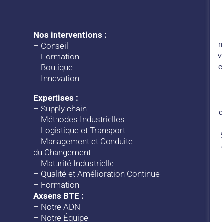
Nos interventions :
m
–
Conseil
v
–
Formation
–
Boutique
e
–
Innovation
Expertises :
–
Supply chain
c
–
Méthodes Industrielles
–
Logistique et Transport
–
Management et Conduite
du Changement
–
Maturité Industrielle
–
Qualité et Amélioration Continue
–
Formation
Axsens BTE :
–
Notre ADN
–
Notre Équipe