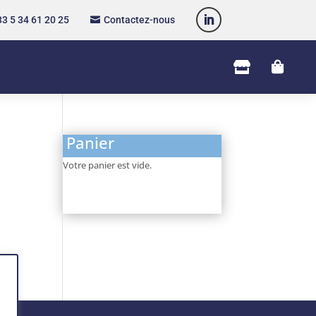
3 5 34 61 20 25
Contactez-nous



Panier
Votre panier est vide.