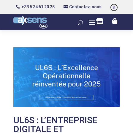
+33 5 34 61 20 25
Contactez-nous




UL6S : L’ENTREPRISE
DIGITALE ET