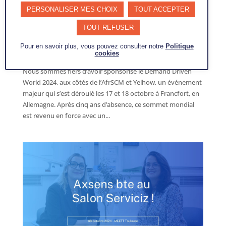
PERSONALISER MES CHOIX
TOUT ACCEPTER
DEMAND DRIVEN WORLD
TOUT REFUSER
2024
Pour en savoir plus, vous pouvez consulter notre
Politique
par
Nathalie Chanet
|
Oct 24, 2024
|
Articles évènements
cookies
Nous sommes fiers d’avoir sponsorisé le Demand Driven
World 2024, aux côtés de l’AfrSCM et Yelhow, un événement
majeur qui s’est déroulé les 17 et 18 octobre à Francfort, en
Allemagne. Après cinq ans d’absence, ce sommet mondial
est revenu en force avec un...