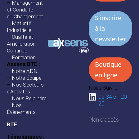
–
Management
et Conduite
du Changement
S'inscrire
–
Maturité
à la
Industrielle
–
Qualité et
newsletter
Amélioration
Continue
–
Formation
Boutique
Axsens BTE :
–
Notre ADN
en ligne
–
Notre Équipe
–
Nos Secteurs
Nous Suivre
d’Activités
05 34 61 20
–
Nous Rejoindre
25
–
Nos
Évènements
Plan d’accès
BTE
Témoignages :