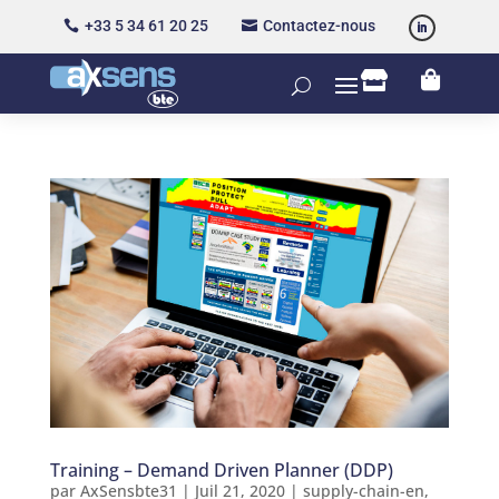
+33 5 34 61 20 25
Contactez-nous




Training – Demand Driven Planner (DDP)
par
AxSensbte31
|
Juil 21, 2020
|
supply-chain-en
,