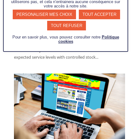
utiliserons pas, et cela n’entrainera aucune conséquence sur
Training – Demand Driven Leader (DDL)
votre accès à notre site.
par
Nathalie Chanet
|
Nov 6, 2019
|
supply-chain-
PERSONALISER MES CHOIX
TOUT ACCEPTER
en
,
training-expertise
TOUT REFUSER
Training Demand Driven Leader The environment in which
organisations operate is increasingly uncertain and
Pour en savoir plus, vous pouvez consulter notre
Politique
cookies
complex. Traditional methods have reached their limits and
information systems are not sufficient to maintain
expected service levels with controlled stock...