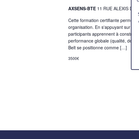
AXSENS-BTE
11 RUE ALEXIS DE
Cette formation certifiante permet 
organisation. En s'appuyant sur des 
participants apprennent à construir
performance globale (qualité, délais
Belt se positionne comme […]
3500€