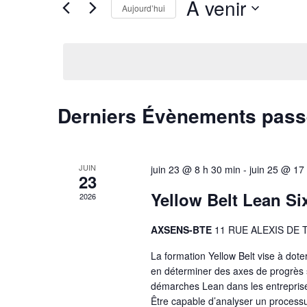
vues
À venir
Évènements
Aujourd’hui
par
Évènements
Sélectionnez
mot-
une
clé.
date.
Derniers Évènements pas
JUIN
juin 23 @ 8 h 30 min
-
juin 25 @ 17
23
Yellow Belt Lean Si
2026
AXSENS-BTE
11 RUE ALEXIS DE
La formation Yellow Belt vise à dote
en déterminer des axes de progrès si
démarches Lean dans les entreprise
Être capable d’analyser un process