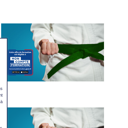
ns
nt
 à
s
es