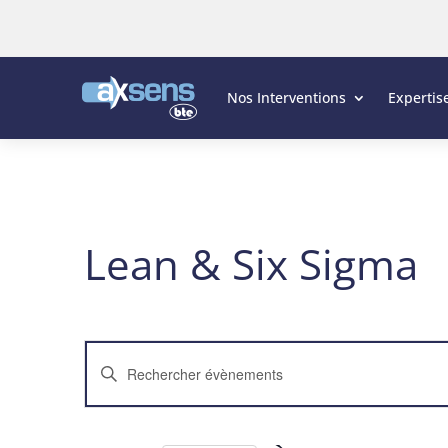
Nos Interventions
Expertis
Lean & Six Sigma
Recherche
Saisir
et
mot-
navigation
clé.
de
Rechercher