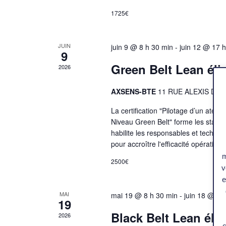
1725€
JUIN
juin 9 @ 8 h 30 min
-
juin 12 @ 17 
9
Green Belt Lean éli
2026
AXSENS-BTE
11 RUE ALEXIS DE
La certification "Pilotage d’un ateli
Niveau Green Belt" forme les stagia
habilite les responsables et technic
pour accroître l'efficacité opération
m
2500€
v
e
MAI
mai 19 @ 8 h 30 min
-
juin 18 @ 17
19
Black Belt Lean éli
2026
c