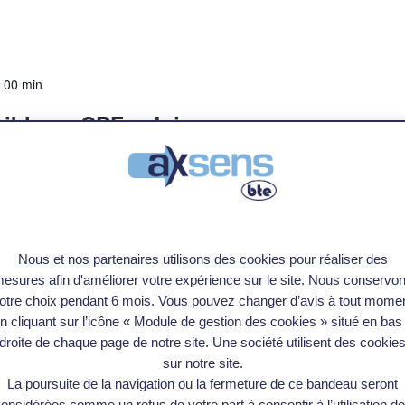
h 00 min
gible au CPF – Juin
 TOCQUEVILLE, TOULOUSE
er d’amélioration de la performance avec les outils du Lean -
ires à optimiser les processus grâce aux principes du Lean. Elle
iens à diriger des ateliers d'amélioration, du simple au complexe,
nelle et la compétitivité des entreprises. […]
Nous et nos partenaires utilisons des cookies pour réaliser des
esures afin d'améliorer votre expérience sur le site. Nous conservo
otre choix pendant 6 mois. Vous pouvez changer d’avis à tout mome
n cliquant sur l’icône « Module de gestion des cookies » situé en bas
droite de chaque page de notre site. Une société utilisent des cookie
 h 00 min
sur notre site.
gible au CPF – Mai Juin
La poursuite de la navigation ou la fermeture de ce bandeau seront
onsidérées comme un refus de votre part à consentir à l’utilisation d