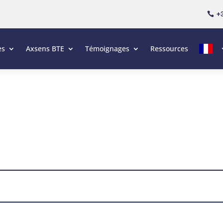
+3

es
Axsens BTE
Témoignages
Ressources