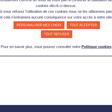
cookies décrit ci-dessus.
 TOCQUEVILLE, TOULOUSE
Si vous refusez l’utilisation de ces cookies nous ne les utiliserons pas
de piloter un programme d'amélioration Lean à l’échelle d’une
et cela n’entrainera aucune conséquence sur votre accès à notre site
diagnostics précis et des outils avancés du Lean, les
PERSONALISER MES CHOIX
TOUT ACCEPTER
e et animer une roadmap de transformation pour améliorer la
, coûts, efficience, motivation, environnement). Le niveau Black
TOUT REFUSER
Pour en savoir plus, vous pouvez consulter notre
Politique cookies