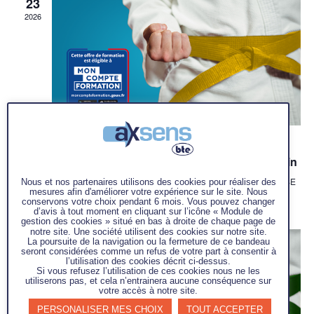
23
Évène
2026
juin 23 @ 8 h 30 min
-
juin 25 @ 17 h 00 min
Yellow Belt Lean Six Sigma éligible CPF – Juin
AXSENS-BTE
11 RUE ALEXIS DE TOCQUEVILLE, TOULOUSE
Nous et nos partenaires utilisons des cookies pour réaliser des
mesures afin d'améliorer votre expérience sur le site. Nous
1725€
conservons votre choix pendant 6 mois. Vous pouvez changer
d’avis à tout moment en cliquant sur l’icône « Module de
gestion des cookies » situé en bas à droite de chaque page de
notre site. Une société utilisent des cookies sur notre site.
JUIN
La poursuite de la navigation ou la fermeture de ce bandeau
9
seront considérées comme un refus de votre part à consentir à
2026
l’utilisation des cookies décrit ci-dessus.
Si vous refusez l’utilisation de ces cookies nous ne les
utiliserons pas, et cela n’entrainera aucune conséquence sur
votre accès à notre site.
PERSONALISER MES CHOIX
TOUT ACCEPTER