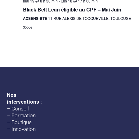
mai 19 @ 8 h 30 min
-
juin 18 @ 17 h 00 min
Black Belt Lean éligible au CPF – Mai Juin
AXSENS-BTE
11 RUE ALEXIS DE TOCQUEVILLE, TOULOUSE
3500€
Nos
interventions :
–
Conseil
–
Formation
–
Boutique
–
Innovation