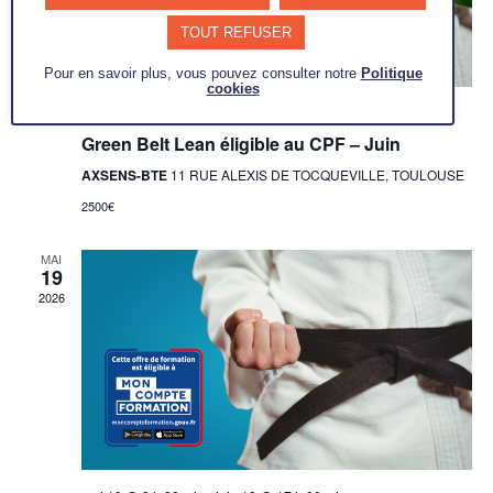
TOUT REFUSER
Pour en savoir plus, vous pouvez consulter notre
Politique
cookies
juin 9 @ 8 h 30 min
-
juin 12 @ 17 h 00 min
Green Belt Lean éligible au CPF – Juin
AXSENS-BTE
11 RUE ALEXIS DE TOCQUEVILLE, TOULOUSE
2500€
MAI
19
2026