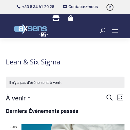
+33 5 34 61 20 25
Contactez-nous




Lean & Six Sigma
Il n’y a pas d’évènements à venir.
Recher
Nav
À venir
Recherche
Liste
de
et
Sélectionnez
vue
naviga
Derniers Évènements passés
une
Év
de
date.
vues
JUIN