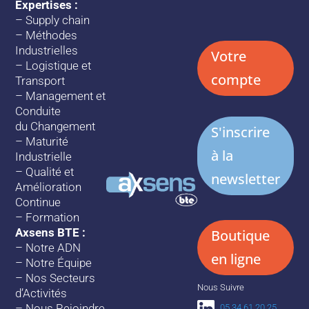
Expertises :
–
Supply chain
–
Méthodes
Industrielles
Votre
–
Logistique et
compte
Transport
–
Management et
Conduite
du Changement
S'inscrire
–
Maturité
à la
Industrielle
–
Qualité et
newsletter
Amélioration
Continue
–
Formation
Axsens BTE :
Boutique
–
Notre ADN
en ligne
–
Notre Équipe
–
Nos Secteurs
Nous Suivre
d’Activités
–
Nous Rejoindre
05 34 61 20 25