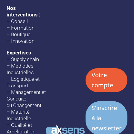
Nos
interventions :
–
Conseil
–
Formation
–
Boutique
–
Innovation
Expertises :
–
Supply chain
–
Méthodes
Industrielles
Votre
–
Logistique et
compte
Transport
–
Management et
Conduite
du Changement
S'inscrire
–
Maturité
à la
Industrielle
–
Qualité et
newsletter
Amélioration