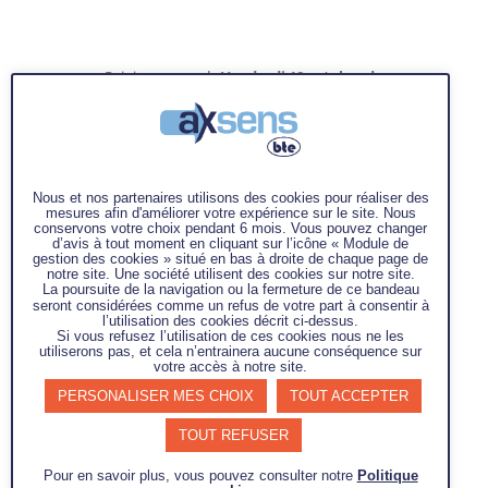
Rejoignez-nous le
Vendredi 18 octobre
de
8h00 à 10h30
pour notre prochain petit-
déjeuner thématique sur la Maturité Industrielle
!
Nous et nos partenaires utilisons des cookies pour réaliser des
Vous pourrez profiter d’un moment convivial
mesures afin d'améliorer votre expérience sur le site. Nous
autour d’un café et des viennoiseries dans nos
conservons votre choix pendant 6 mois. Vous pouvez changer
d’avis à tout moment en cliquant sur l’icône « Module de
locaux pour échanger, avec notre expert
gestion des cookies » situé en bas à droite de chaque page de
notre site. Une société utilisent des cookies sur notre site.
Abdelmoumen El Fassi
, sur les différents
La poursuite de la navigation ou la fermeture de ce bandeau
moyens de développer votre
performance
seront considérées comme un refus de votre part à consentir à
l’utilisation des cookies décrit ci-dessus.
industrielle
dont l’Advanced Product Quality
Si vous refusez l’utilisation de ces cookies nous ne les
Planning (APQP) !
utiliserons pas, et cela n’entrainera aucune conséquence sur
votre accès à notre site.
PERSONALISER MES CHOIX
TOUT ACCEPTER
TOUT REFUSER
Je souhaite participer !
Pour en savoir plus, vous pouvez consulter notre
Politique