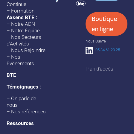
Continue
–
Formation
Axsens BTE :
Boutique
–
Notre ADN
en ligne
–
Notre Équipe
–
Nos Secteurs
Nous Suivre
d’Activités
–
Nous Rejoindre
05 34 61 20 25
–
Nos
Évènements
Plan d’accès
BTE
Témoignages :
–
On parle de
nous
–
Nos références
Ressources