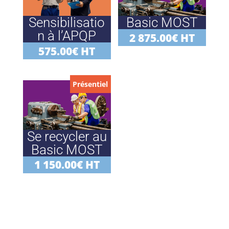
Sensibilisatio
Basic MOST
n à l’APQP
2 875.00
€
HT
575.00
€
HT
Présentiel
Se recycler au
Basic MOST
1 150.00
€
HT