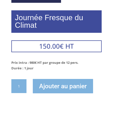
Journée Fresque du
Climat
150.00
€
HT
Prix intra : 980€ HT par groupe de 12 pers.
Durée : 1 jour
quantité
Ajouter au panier
de
Journée
Fresque
du
Climat