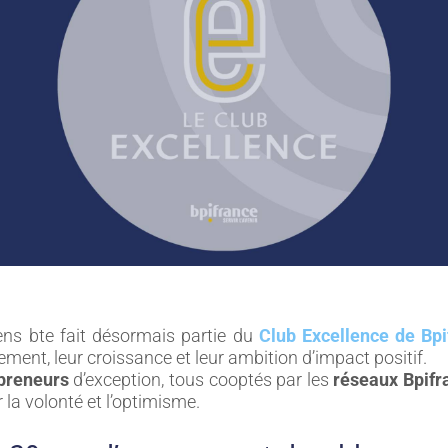
ns bte fait désormais partie du
Club Excellence de Bpi
ment, leur croissance et leur ambition d’impact positif.
preneurs
d’exception, tous cooptés par les
réseaux Bpifr
r la volonté et l’optimisme.