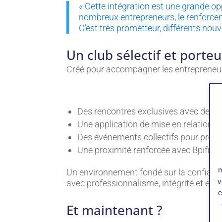
« Cette intégration est une grande op
nombreux entrepreneurs, le renforcem
C’est très prometteur, différents no
Un club sélectif et porte
Créé pour accompagner les entrepreneurs
Des rencontres exclusives avec des pe
Une application de mise en relation (T
Des événements collectifs pour prendre
Une proximité renforcée avec Bpifranc
m
Un environnement fondé sur la confiance,
v
avec professionnalisme, intégrité et en
e
Et maintenant ?