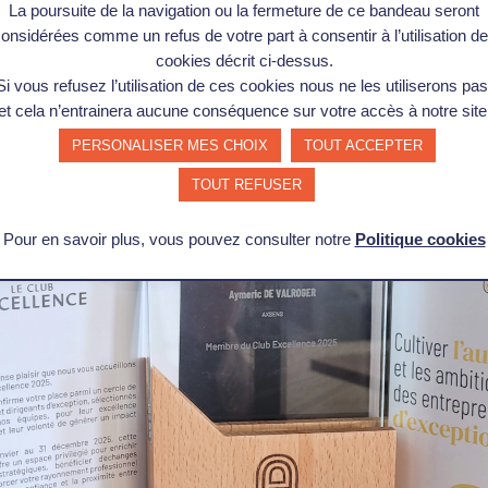
La poursuite de la navigation ou la fermeture de ce bandeau seront
à renforcer la nôtre… pour investir et se développer. Merc
onsidérées comme un refus de votre part à consentir à l’utilisation d
t d’écoute et de soutien toujours positif. Continuons, ampl
cookies décrit ci-dessus.
Si vous refusez l’utilisation de ces cookies nous ne les utiliserons pas
e de fierté, mais surtout un levier pour accélérer notre cr
et cela n’entrainera aucune conséquence sur votre accès à notre site
 nous animent depuis le premier jour.
PERSONALISER MES CHOIX
TOUT ACCEPTER
TOUT REFUSER
Pour en savoir plus, vous pouvez consulter notre
Politique cookies