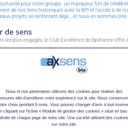
portunité pour notre groupe : un marqueur fort de crédibil
ent de nos liens historiques avec la BPI et l’accès à de n
uveaux projets se renforcent déjà… et nous en sommes très
ur de sens
 les plus engagés, le Club Excellence de Bpifrance offre
rsonnalités inspirantes,
ribu) pour connecter les dirigeants,
 du recul, anticiper les tendances et renforcer sa vision,
e, grâce à un référent dédié et des parcours sur mesure.
Nous et nos partenaires utilisons des cookies pour réaliser des
esures afin d'améliorer votre expérience sur le site. Nous conservo
 la bienveillance et l’exigence, où chaque membre s’engage
otre choix pendant 6 mois. Vous pouvez changer d’avis à tout mome
gagement.
n cliquant sur l’icône « Module de gestion des cookies » situé en bas
droite de chaque page de notre site. Une société utilisent des cookie
sur notre site.