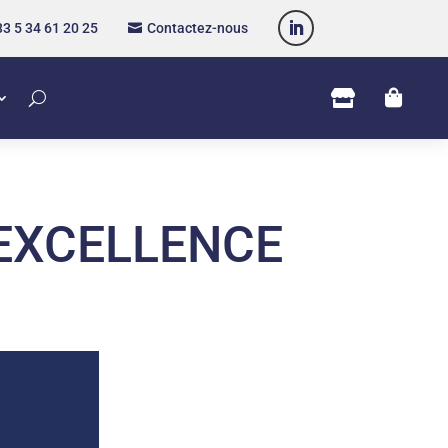
3 5 34 61 20 25
Contactez-nous



 EXCELLENCE