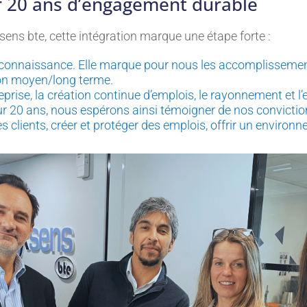
 20 ans d’engagement durable
sens bte, cette intégration marque une étape forte :
connaissance. Elle marque pour nous les accomplissement
tion moyen/long terme.
treprise, la création continue d’emplois, le rayonnement et
ur 20 ans, nous espérons ainsi témoigner de nos convictio
s clients, créer et protéger des emplois, offrir un envir