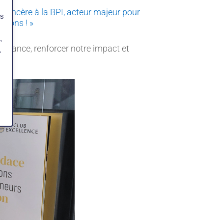
i sincère à la BPI, acteur majeur pour
es
ifions ! »
,
oissance, renforcer notre impact et
.