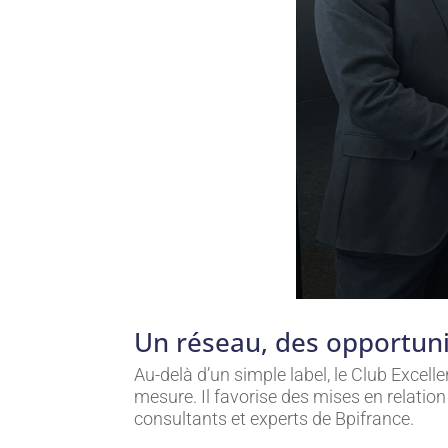
Un réseau, des opportuni
Au-delà d’un simple label, le Club Exce
mesure. Il favorise des mises en relation 
consultants et experts de Bpifrance.