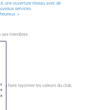
ité, une ouverture réseau avec de
ouveaux services.
 heureux. »
 à ses membres :
ns
 à faire rayonner les valeurs du club,
nt
 à
s