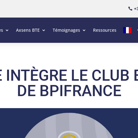
+3

es
Axsens BTE
Témoignages
Ressources
 INTÈGRE LE CLUB
DE BPIFRANCE