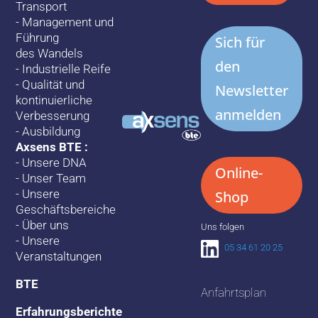
Transport
-
Management und
Führung
Sich für
des Wandels
den
-
Industrielle Reife
-
Qualität und
Newsletter
kontinuierliche
anmelden
Verbesserung
-
Ausbildung
Axsens BTE :
-
Unsere DNA
Online-
-
Unser Team
-
Unsere
Shop
Geschäftsbereiche
-
Über uns
Uns folgen
-
Unsere
05 34 61 20 25
Veranstaltungen
BTE
Anfahrtsplan
Erfahrungsberichte