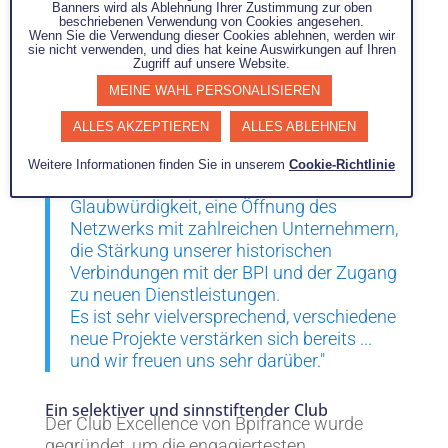
er ist ein echtes Ökosystem des Austauschs,
Banners wird als Ablehnung Ihrer Zustimmung zur oben
beschriebenen Verwendung von Cookies angesehen.
der Offenheit und der maßgeschneiderten
Wenn Sie die Verwendung dieser Cookies ablehnen, werden wir
sie nicht verwenden, und dies hat keine Auswirkungen auf Ihren
Begleitung. Er fördert qualifizierte Kontakte,
Zugriff auf unsere Website.
Erfahrungsaustausch unter Gleichgesinnten
MEINE WAHL PERSONALISIEREN
sowie einen privilegierten Zugang zu den
Teams, Beratern und Experten von Bpifrance.
ALLES AKZEPTIEREN
ALLES ABLEHNEN
"Diese Integration ist eine große Chance
Weitere Informationen finden Sie in unserem
Cookie-Richtlinie
für unsere Gruppe: ein starker Marker der
Glaubwürdigkeit, eine Öffnung des
Netzwerks mit zahlreichen Unternehmern,
die Stärkung unserer historischen
Verbindungen mit der BPI und der Zugang
zu neuen Dienstleistungen.
Es ist sehr vielversprechend, verschiedene
neue Projekte verstärken sich bereits ...
und wir freuen uns sehr darüber."
Ein selektiver und sinnstiftender Club
Der Club Excellence von Bpifrance wurde
gegründet, um die engagiertesten