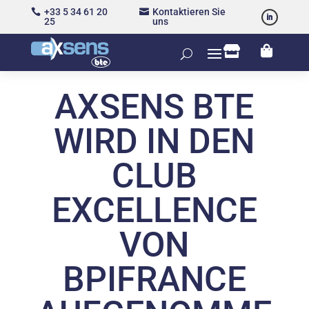
+33 5 34 61 20
Kontaktieren Sie


25
uns


AXSENS BTE
WIRD IN DEN
CLUB
EXCELLENCE
VON
BPIFRANCE