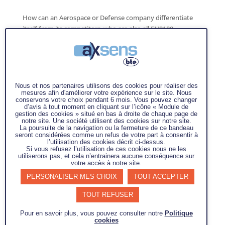
How can an Aerospace or Defense company differentiate
itself from its competitors, who are also all EN9100
certified? How can it improve the quality of its products and
services, as well as its industrial performance? How can it
develop and embed a real culture of...
Nous et nos partenaires utilisons des cookies pour réaliser des
mesures afin d'améliorer votre expérience sur le site. Nous
conservons votre choix pendant 6 mois. Vous pouvez changer
d’avis à tout moment en cliquant sur l’icône « Module de
gestion des cookies » situé en bas à droite de chaque page de
notre site. Une société utilisent des cookies sur notre site.
La poursuite de la navigation ou la fermeture de ce bandeau
seront considérées comme un refus de votre part à consentir à
l’utilisation des cookies décrit ci-dessus.
Si vous refusez l’utilisation de ces cookies nous ne les
utiliserons pas, et cela n’entrainera aucune conséquence sur
votre accès à notre site.
PERSONALISER MES CHOIX
TOUT ACCEPTER
TOUT REFUSER
Pour en savoir plus, vous pouvez consulter notre
Politique
Get your team involved through Participative
cookies