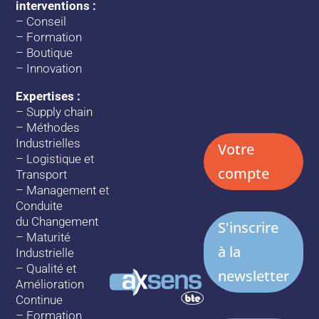
interventions :
–
Conseil
–
Formation
–
Boutique
–
Innovation
Expertises :
–
Supply chain
–
Méthodes
Industrielles
Votre
–
Logistique et
compte
Transport
–
Management et
Conduite
du Changement
S'inscrire
–
Maturité
à la
Industrielle
–
Qualité et
newsletter
Amélioration
Continue
–
Formation