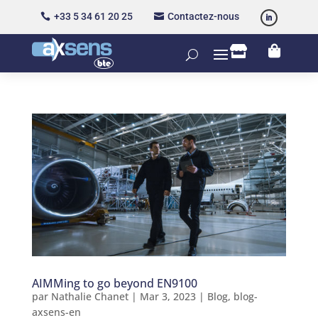
+33 5 34 61 20 25
Contactez-nous




AIMMing to go beyond EN9100
par
Nathalie Chanet
|
Mar 3, 2023
|
Blog
,
blog-
axsens-en