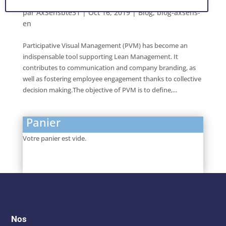
Visual Management (PVM)
par
AxSensbte31
|
Oct 16, 2019
|
Blog
,
blog-axsens-
en
Participative Visual Management (PVM) has become an
indispensable tool supporting Lean Management. It
contributes to communication and company branding, as
well as fostering employee engagement thanks to collective
decision making.The objective of PVM is to define,...
Panier
Votre panier est vide.
Nos