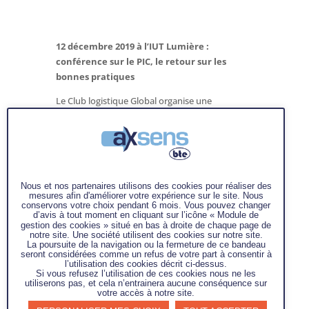
12 décembre 2019 à l’IUT Lumière :
conférence sur le PIC, le retour sur les
bonnes pratiques
Le Club logistique Global organise une
conférence / table ronde afin d’échanger sur le
Processus Industriel et Commercial.
Après avoir rapidement rappelé le déroulement
du processus PIC, Après avoir rappelé
brièvement le déroulement du processus PIC,
Nous et nos partenaires utilisons des cookies pour réaliser des
nous évoquerons les causes d’échec que
mesures afin d'améliorer votre expérience sur le site. Nous
conservons votre choix pendant 6 mois. Vous pouvez changer
peuvent rencontrer certaines entreprises dans
d’avis à tout moment en cliquant sur l’icône « Module de
la mise en œuvre de cette démarche.
gestion des cookies » situé en bas à droite de chaque page de
notre site. Une société utilisent des cookies sur notre site.
La poursuite de la navigation ou la fermeture de ce bandeau
Conférence animée par
:
seront considérées comme un refus de votre part à consentir à
Pierre-Henri Hartmann,
Directeur conseil
l’utilisation des cookies décrit ci-dessus.
Si vous refusez l’utilisation de ces cookies nous ne les
Axsens-bte
utiliserons pas, et cela n’entrainera aucune conséquence sur
votre accès à notre site.
Témoins industriels :