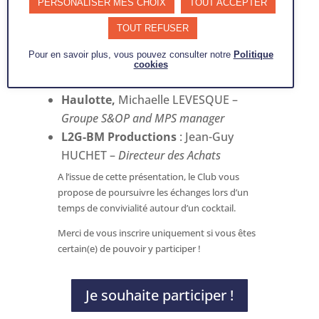
PERSONALISER MES CHOIX
TOUT ACCEPTER
Poma,
Jean-Christophe
TOUT REFUSER
CHOUVELON –
Directeur Supply
Pour en savoir plus, vous pouvez consulter notre
Politique
Chain
et Adeline JOUGLET –
cookies
Responsable S&OP
Haulotte,
Michaelle LEVESQUE –
Groupe S&OP and MPS manager
L2G-BM Productions
: Jean-Guy
HUCHET –
Directeur des Achats
A l’issue de cette présentation, le Club vous
propose de poursuivre les échanges lors d’un
temps de convivialité autour d’un cocktail.
Merci de vous inscrire uniquement si vous êtes
certain(e) de pouvoir y participer !
Je souhaite participer !