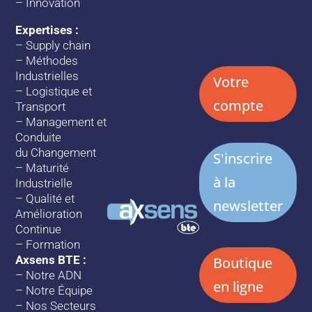
–
Innovation
Expertises :
–
Supply chain
–
Méthodes
Industrielles
Votre
–
Logistique et
compte
Transport
–
Management et
Conduite
du Changement
S'inscrire
–
Maturité
à la
Industrielle
–
Qualité et
newsletter
Amélioration
Continue
–
Formation
Axsens BTE :
Boutique
–
Notre ADN
en ligne
–
Notre Équipe
–
Nos Secteurs