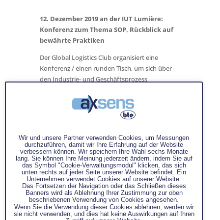
12. Dezember 2019 an der IUT Lumière:
Konferenz zum Thema SOP, Rückblick auf
bewährte Praktiken
Der Global Logistics Club organisiert eine
Konferenz / einen runden Tisch, um sich über
den Industrie- und Geschäftsprozess
auszutauschen.
Nach einer kurzen Erinnerung an den Ablauf
des SOP-Prozesses, Nach einer kurzen
Erinnerung an den Ablauf des SOP-Prozesses,
werden wir die Ursachen für das Scheitern
Wir und unsere Partner verwenden Cookies, um Messungen
ansprechen, auf die manche Unternehmen bei
durchzuführen, damit wir Ihre Erfahrung auf der Website
verbessern können. Wir speichern Ihre Wahl sechs Monate
der Umsetzung dieses Prozesses stoßen
lang. Sie können Ihre Meinung jederzeit ändern, indem Sie auf
können.
das Symbol "Cookie-Verwaltungsmodul" klicken, das sich
unten rechts auf jeder Seite unserer Website befindet. Ein
Unternehmen verwendet Cookies auf unserer Website.
Konferenz moderiert von
:
Das Fortsetzen der Navigation oder das Schließen dieses
Pierre-Henri Hartmann,
Axsens-Direktor für
Banners wird als Ablehnung Ihrer Zustimmung zur oben
beschriebenen Verwendung von Cookies angesehen.
Beratungbte
Wenn Sie die Verwendung dieser Cookies ablehnen, werden wir
sie nicht verwenden, und dies hat keine Auswirkungen auf Ihren