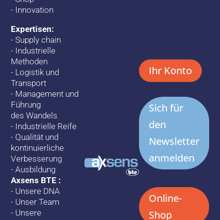
-
Innovation
Expertisen:
-
Supply chain
-
Industrielle
Methoden
Ihr Konto
-
Logistik und
Transport
-
Management und
Führung
Sich für
des Wandels
den
-
Industrielle Reife
-
Qualität und
Newsletter
kontinuierliche
anmelden
Verbesserung
-
Ausbildung
Axsens BTE :
-
Unsere DNA
Online-
-
Unser Team
-
Unsere
Shop