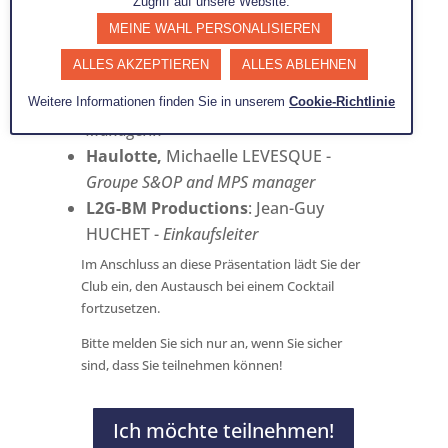
Zugriff auf unsere Website.
Zeugen aus der Industrie :
MEINE WAHL PERSONALISIEREN
Poma,
Jean-Christophe
ALLES AKZEPTIEREN
ALLES ABLEHNEN
CHOUVELON -
Direktor Supply Chain
und Adeline JOUGLET -
S&OP-
Weitere Informationen finden Sie in unserem
Cookie-Richtlinie
Managerin
Haulotte,
Michaelle LEVESQUE -
Groupe S&OP and MPS manager
L2G-BM Productions
: Jean-Guy
HUCHET -
Einkaufsleiter
Im Anschluss an diese Präsentation lädt Sie der
Club ein, den Austausch bei einem Cocktail
fortzusetzen.
Bitte melden Sie sich nur an, wenn Sie sicher
sind, dass Sie teilnehmen können!
Ich möchte teilnehmen!