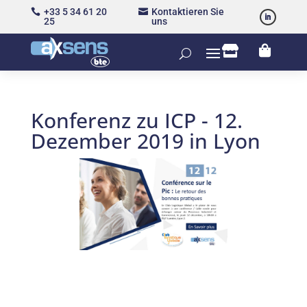
+33 5 34 61 20
Kontaktieren Sie


25
uns


Konferenz zu ICP - 12.
Dezember 2019 in Lyon