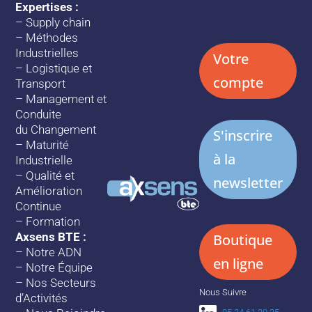
Expertises :
–
Supply chain
–
Méthodes
Industrielles
Votre
–
Logistique et
compte
Transport
–
Management et
Conduite
du Changement
S'inscrire
–
Maturité
à la
Industrielle
–
Qualité et
newsletter
Amélioration
Continue
–
Formation
Axsens BTE :
Boutique
–
Notre ADN
en ligne
–
Notre Équipe
–
Nos Secteurs
Nous Suivre
d’Activités