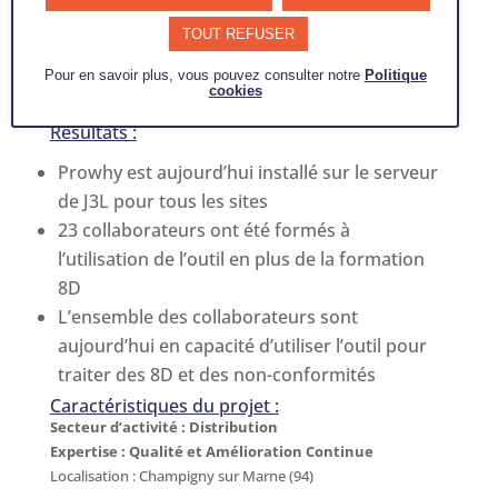
outil en fonction de leurs besoins
TOUT REFUSER
(personnalisation de l’outil)
Former les collaborateurs à l’utilisation de
Pour en savoir plus, vous pouvez consulter notre
Politique
cookies
l’outil
Résultats :
Prowhy est aujourd’hui installé sur le serveur
de J3L pour tous les sites
23 collaborateurs ont été formés à
l’utilisation de l’outil en plus de la formation
8D
L’ensemble des collaborateurs sont
aujourd’hui en capacité d’utiliser l’outil pour
traiter des 8D et des non-conformités
Caractéristiques du projet :
Secteur d’activité : Distribution
Expertise : Qualité et Amélioration Continue
Localisation : Champigny sur Marne (94)