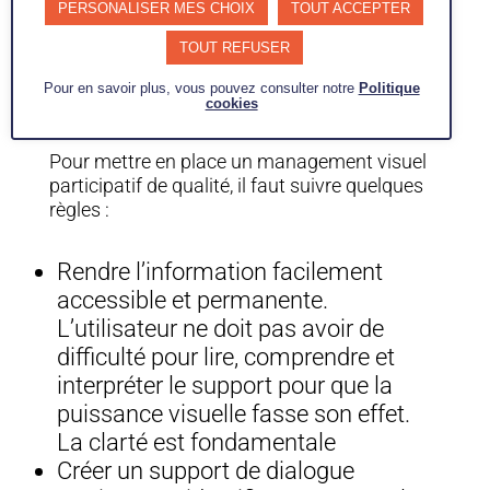
PERSONALISER MES CHOIX
TOUT ACCEPTER
d’entreprise transparente et agile. Il prend
également en compte les besoins et les
TOUT REFUSER
exigences des clients grâce à une meilleure
Pour en savoir plus, vous pouvez consulter notre
Politique
communication et une prise de décisions faite
cookies
au bon niveau.
Pour mettre en place un management visuel
participatif de qualité, il faut suivre quelques
règles :
Rendre l’information facilement
accessible et permanente.
L’utilisateur ne doit pas avoir de
difficulté pour lire, comprendre et
interpréter le support pour que la
puissance visuelle fasse son effet.
La clarté est fondamentale
Créer un support de dialogue