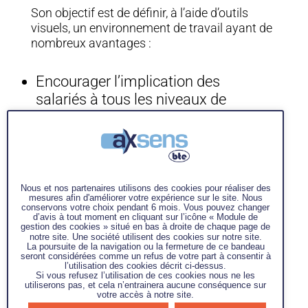
Son objectif est de définir, à l’aide d’outils
visuels, un environnement de travail ayant de
nombreux avantages :
Encourager l’implication des
salariés à tous les niveaux de
l’organisation
Etre le plus près possible de
l’opérateur
Aider à la prise de décision et
l’analyse des problèmes en facilitant
Nous et nos partenaires utilisons des cookies pour réaliser des
mesures afin d'améliorer votre expérience sur le site. Nous
la réactivité
conservons votre choix pendant 6 mois. Vous pouvez changer
d’avis à tout moment en cliquant sur l’icône « Module de
Faciliter et simplifier la définition
gestion des cookies » situé en bas à droite de chaque page de
notre site. Une société utilisent des cookies sur notre site.
des objectifs et de la stratégie
La poursuite de la navigation ou la fermeture de ce bandeau
seront considérées comme un refus de votre part à consentir à
l’utilisation des cookies décrit ci-dessus.
Si vous refusez l’utilisation de ces cookies nous ne les
utiliserons pas, et cela n’entrainera aucune conséquence sur
La mise en place d’un MVP rentre dans la
votre accès à notre site.
volonté de mettre en place une stratégie