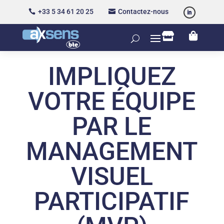
+33 5 34 61 20 25
Contactez-nous




IMPLIQUEZ
VOTRE ÉQUIPE
PAR LE
MANAGEMENT
VISUEL
PARTICIPATIF