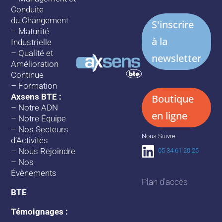
Conduite
du Changement
S'inscrire
–
Maturité
à la
Industrielle
–
Qualité et
newsletter
Amélioration
Continue
–
Formation
Axsens BTE :
Boutique
–
Notre ADN
en ligne
–
Notre Équipe
–
Nos Secteurs
Nous Suivre
d’Activités
–
Nous Rejoindre
05 34 61 20 25
–
Nos
Évènements
Plan d’accès
BTE
Témoignages :