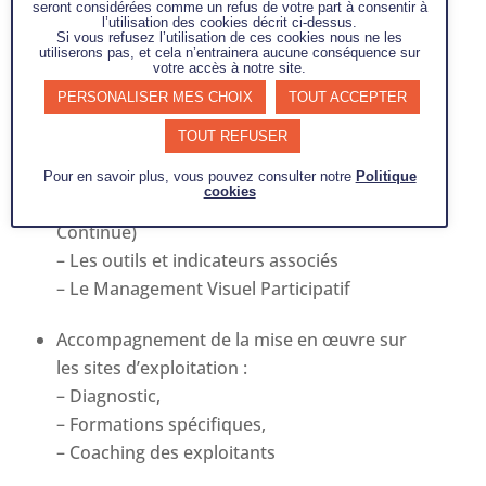
Animation de Séminaires et coaching terrain
seront considérées comme un refus de votre part à consentir à
l’utilisation des cookies décrit ci-dessus.
Si vous refusez l’utilisation de ces cookies nous ne les
utiliserons pas, et cela n’entrainera aucune conséquence sur
Séminaires d’information et de mise en
votre accès à notre site.
situation traitant du Système Industriel et
PERSONALISER MES CHOIX
TOUT ACCEPTER
Logistique :
TOUT REFUSER
– L’environnement concurrentiel,
– Les démarches et principes
Pour en savoir plus, vous pouvez consulter notre
Politique
cookies
organisationnels (SCM, Lean, Amélioration
Continue)
– Les outils et indicateurs associés
– Le Management Visuel Participatif
Accompagnement de la mise en œuvre sur
les sites d’exploitation :
– Diagnostic,
– Formations spécifiques,
– Coaching des exploitants