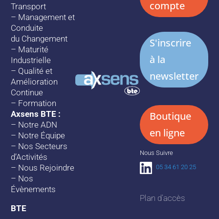
compte
Transport
–
Management et
Conduite
du Changement
S'inscrire
–
Maturité
à la
Industrielle
–
Qualité et
newsletter
Amélioration
Continue
–
Formation
Axsens BTE :
Boutique
–
Notre ADN
en ligne
–
Notre Équipe
–
Nos Secteurs
Nous Suivre
d’Activités
–
Nous Rejoindre
05 34 61 20 25
–
Nos
Évènements
Plan d’accès
BTE