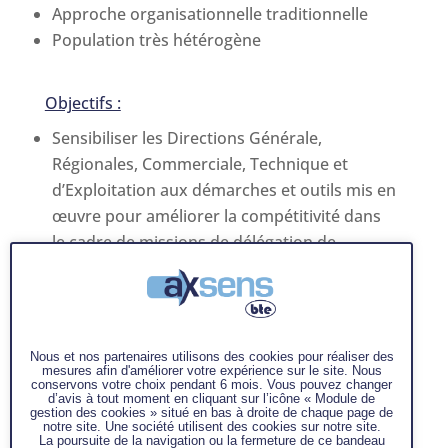
Approche organisationnelle traditionnelle
Population très hétérogène
Objectifs :
Sensibiliser les Directions Générale,
Régionales, Commerciale, Technique et
d’Exploitation aux démarches et outils mis en
œuvre pour améliorer la compétitivité dans
le cadre de missions de délégation de
production, de logistique et d’activité
administrative.
Comprendre et mettre en œuvre les
principes organisationnels générateurs de
Nous et nos partenaires utilisons des cookies pour réaliser des
gains de productivité.
mesures afin d'améliorer votre expérience sur le site. Nous
conservons votre choix pendant 6 mois. Vous pouvez changer
d’avis à tout moment en cliquant sur l’icône « Module de
gestion des cookies » situé en bas à droite de chaque page de
notre site. Une société utilisent des cookies sur notre site.
Mission :
La poursuite de la navigation ou la fermeture de ce bandeau