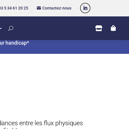
3 5 34 61 20 25
Contactez-nous



eur handicap*
dances entre les flux physiques