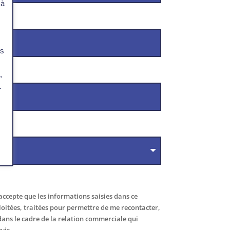
 à
s
es
,
.
accepte que les informations saisies dans ce
ploitées, traitées pour permettre de me recontacter,
ans le cadre de la relation commerciale qui
vis.