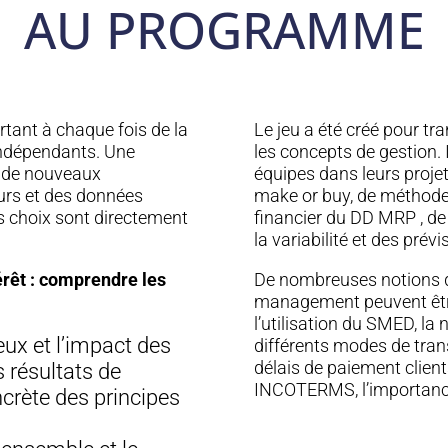
AU PROGRAMME
rtant à chaque fois de la
Le jeu a été créé pour tr
indépendants. Une
les concepts de gestion. I
d de nouveaux
équipes dans leurs projet
eurs et des données
make or buy, de méthode 
es choix sont directement
financier du DD MRP , de l
la variabilité et des prévi
érêt : comprendre les
De nombreuses notions de
management peuvent être i
l’utilisation du SMED, la n
ux et l’impact des
différents modes de tran
délais de paiement clients
s résultats de
INCOTERMS, l’importance
oncrète des principes