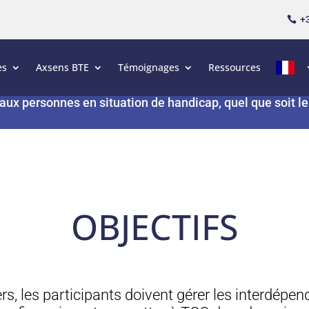
+3

Durée :
1 jour
es
Axsens BTE
Témoignages
Ressources
Prix inter :
995€ HT/personne
aux personnes en situation de handicap, quel que soit l
OBJECTIFS
 les participants doivent gérer les interdépen