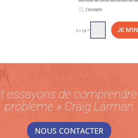
J'accepte
JE M'I
=
7 + 13
et essayons de comprendre l
problème » Craig Larman
NOUS CONTACTER