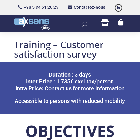
+33 5 34 61 20 25
Contactez-nous




Training – Customer
satisfaction survey
Duration :
3 days
Inter Price :
1 735€ excl.tax/person
Intra Price:
Contact us for more information
Accessible to persons with reduced mobility
OBJECTIVES