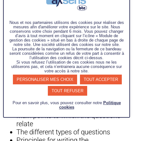
EXAMPLES OF BEHAVIOUR
AND SIMULATION: CLIENT
Nous et nos partenaires utilisons des cookies pour réaliser des
mesures afin d'améliorer votre expérience sur le site. Nous
INTERVIEWS
conservons votre choix pendant 6 mois. Vous pouvez changer
d’avis à tout moment en cliquant sur l’icône « Module de
gestion des cookies » situé en bas à droite de chaque page de
notre site. Une société utilisent des cookies sur notre site.
The choice of interlocutors
La poursuite de la navigation ou la fermeture de ce bandeau
seront considérées comme un refus de votre part à consentir à
Preparation of the interview
l’utilisation des cookies décrit ci-dessus.
Si vous refusez l’utilisation de ces cookies nous ne les
utiliserons pas, et cela n’entrainera aucune conséquence sur
votre accès à notre site.
THE QUESTIONNAIRE
PERSONALISER MES CHOIX
TOUT ACCEPTER
Objectives sought
TOUT REFUSER
Types of questionnaire, depending
Pour en savoir plus, vous pouvez consulter notre
Politique
on the purpose of the survey
cookies
Main points to which the questions
relate
The different types of questions
Principles for writing the