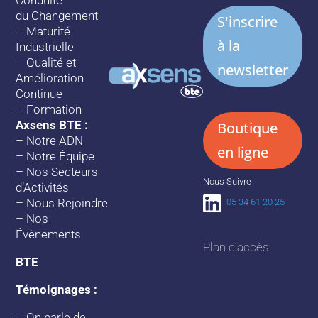
du Changement
S'inscrire
–
Maturité
à la
Industrielle
–
Qualité et
newsletter
Amélioration
Continue
–
Formation
Axsens BTE :
Boutique
–
Notre ADN
en ligne
–
Notre Équipe
–
Nos Secteurs
Nous Suivre
d’Activités
–
Nous Rejoindre
05 34 61 20 25
–
Nos
Évènements
Plan d’accès
BTE
Témoignages :
–
On parle de