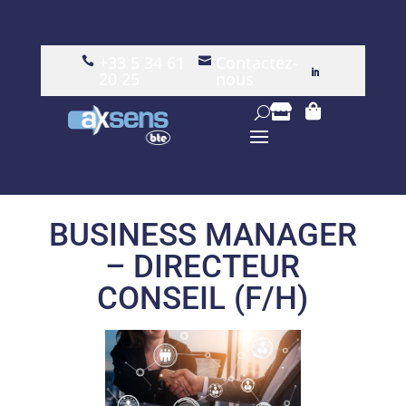
+33 5 34 61
Contactez-


20 25
nous


BUSINESS MANAGER
– DIRECTEUR
CONSEIL (F/H)