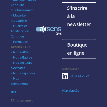
Conduite
S'inscrire
du Changement
à la
–
Maturité
Industrielle
newsletter
–
Qualité et
Amélioration
Continue
–
Formation
Boutique
Axsens BTE :
en ligne
–
Notre ADN
–
Notre Équipe
–
Nos Secteurs
d’Activités
Nous Suivre
–
Nous Rejoindre
05 34 61 20 25
–
Nos
Évènements
Plan d’accès
BTE
Témoignages :