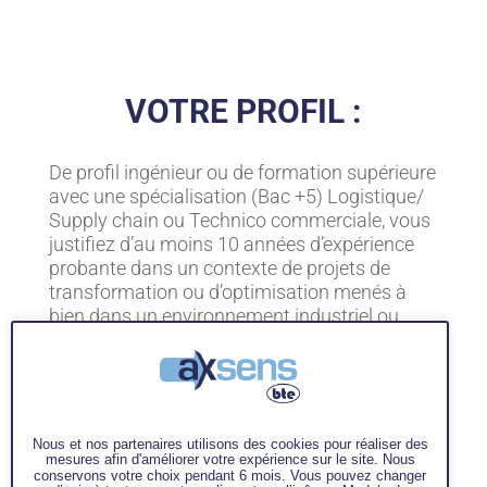
VOTRE PROFIL :
De profil ingénieur ou de formation supérieure
avec une spécialisation (Bac +5) Logistique/
Supply chain ou Technico commerciale, vous
justifiez d’au moins 10 années d’expérience
probante dans un contexte de projets de
transformation ou d’optimisation menés à
bien dans un environnement industriel ou
d’expérience de Direction opérationnelle en
industrie. Maîtrise des processus Supply
Chain et industriels.
• Maitrise des Outils Microsoft Office (Excel
Nous et nos partenaires utilisons des cookies pour réaliser des
PowerPoint)
mesures afin d'améliorer votre expérience sur le site. Nous
conservons votre choix pendant 6 mois. Vous pouvez changer
• Anglais professionnel courant exigé