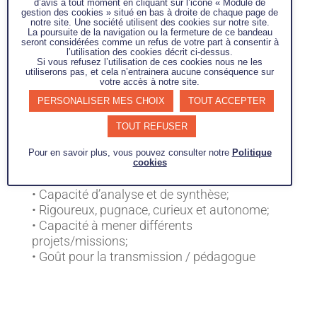
d’avis à tout moment en cliquant sur l’icône « Module de
• Mobile (déplacements à prévoir selon les
gestion des cookies » situé en bas à droite de chaque page de
notre site. Une société utilisent des cookies sur notre site.
missions),
La poursuite de la navigation ou la fermeture de ce bandeau
• Compétences liées au métier du conseil (
seront considérées comme un refus de votre part à consentir à
l’utilisation des cookies décrit ci-dessus.
prise de recul, restitution, relation client,
Si vous refusez l’utilisation de ces cookies nous ne les
développement commercial, réponse à appels
utiliserons pas, et cela n’entrainera aucune conséquence sur
votre accès à notre site.
d’offres…)
PERSONALISER MES CHOIX
TOUT ACCEPTER
• Expérience managériale
TOUT REFUSER
Qualités relationnelles transverses
• Bon relationnel / bonnes aptitudes en
Pour en savoir plus, vous pouvez consulter notre
Politique
communication / Manager;
cookies
• Orienté au service du client;
• Capacité d’analyse et de synthèse;
• Rigoureux, pugnace, curieux et autonome;
• Capacité à mener différents
projets/missions;
• Goût pour la transmission / pédagogue