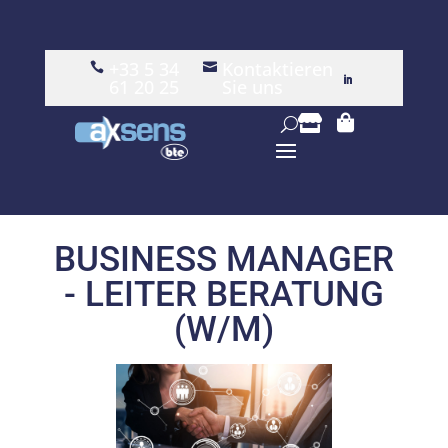
+33 5 34
Kontaktieren


61 20 25
Sie uns


BUSINESS MANAGER
- LEITER BERATUNG
(W/M)