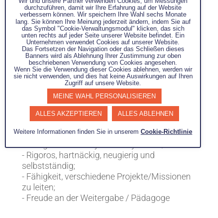
Wir und unsere Partner verwenden Cookies, um Messungen
(Excel PowerPoint)
durchzuführen, damit wir Ihre Erfahrung auf der Website
verbessern können. Wir speichern Ihre Wahl sechs Monate
- Fließendes Berufsenglisch erforderlich
lang. Sie können Ihre Meinung jederzeit ändern, indem Sie auf
- Mobil (Reisen je nach Auftrag),
das Symbol "Cookie-Verwaltungsmodul" klicken, das sich
unten rechts auf jeder Seite unserer Website befindet. Ein
- Kompetenzen im Zusammenhang mit dem
Unternehmen verwendet Cookies auf unserer Website.
Beruf des Beraters (Rückblick, Wiedergabe,
Das Fortsetzen der Navigation oder das Schließen dieses
Banners wird als Ablehnung Ihrer Zustimmung zur oben
Kundenbeziehung, Geschäftsentwicklung,
beschriebenen Verwendung von Cookies angesehen.
Wenn Sie die Verwendung dieser Cookies ablehnen, werden wir
Beantwortung von Ausschreibungen...)
sie nicht verwenden, und dies hat keine Auswirkungen auf Ihren
- Führungserfahrung
Zugriff auf unsere Website.
MEINE WAHL PERSONALISIEREN
Querschnittskompetenzen
- Gute Umgangsformen / gute
ALLES AKZEPTIEREN
ALLES ABLEHNEN
Kommunikationsfähigkeiten / Manager;
Weitere Informationen finden Sie in unserem
Cookie-Richtlinie
- Kundenorientiert;
- Fähigkeit zur Analyse und Synthese;
- Rigoros, hartnäckig, neugierig und
selbstständig;
- Fähigkeit, verschiedene Projekte/Missionen
zu leiten;
- Freude an der Weitergabe / Pädagoge