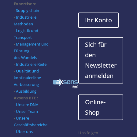
Expertisen:
-
Supply chain
-
Industrielle
Ihr Konto
Methoden
-
Logistik und
Transport
Sich für
-
Management und
Führung
den
des Wandels
Newsletter
-
Industrielle Reife
-
Qualität und
anmelden
kontinuierliche
Verbesserung
-
Ausbildung
Axsens BTE :
Online-
-
Unsere DNA
Shop
-
Unser Team
-
Unsere
Geschäftsbereiche
-
Über uns
Uns folgen