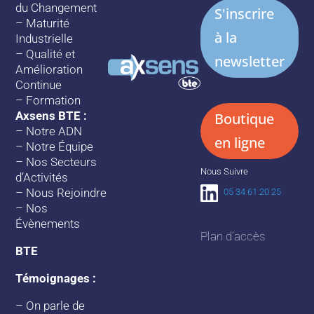
du Changement
S'inscrire
–
Maturité
à la
Industrielle
–
Qualité et
newsletter
Amélioration
Continue
–
Formation
Axsens BTE :
Boutique
–
Notre ADN
en ligne
–
Notre Équipe
–
Nos Secteurs
Nous Suivre
d’Activités
–
Nous Rejoindre
05 34 61 20 25
–
Nos
Évènements
Plan d’accès
BTE
Témoignages :
–
On parle de