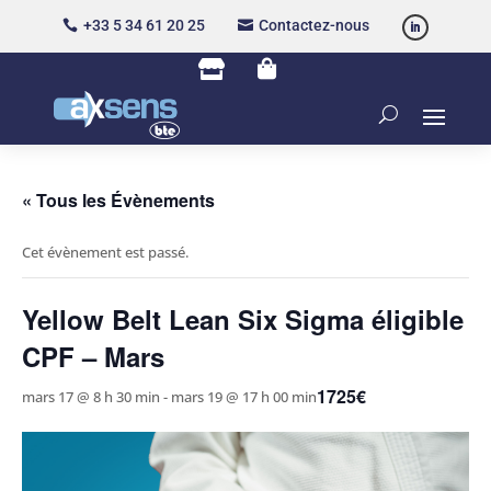
+33 5 34 61 20 25
Contactez-nous




« Tous les Évènements
Cet évènement est passé.
Yellow Belt Lean Six Sigma éligible
CPF – Mars
1725€
mars 17 @ 8 h 30 min
-
mars 19 @ 17 h 00 min