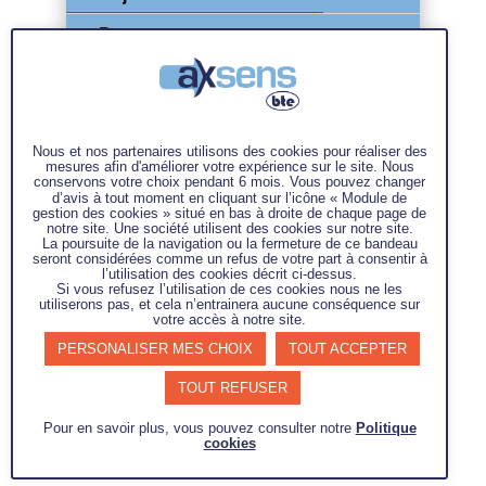
Programme
La formation Yellow Belt vise à doter
les participants d’outils simples pour
analyser un processus et en
Nous et nos partenaires utilisons des cookies pour réaliser des
déterminer des axes de progrès
mesures afin d'améliorer votre expérience sur le site. Nous
conservons votre choix pendant 6 mois. Vous pouvez changer
simples.
d’avis à tout moment en cliquant sur l’icône « Module de
Cette formation favorise l’implication
gestion des cookies » situé en bas à droite de chaque page de
notre site. Une société utilisent des cookies sur notre site.
de tous dans les démarches Lean
La poursuite de la navigation ou la fermeture de ce bandeau
dans les entreprises
seront considérées comme un refus de votre part à consentir à
l’utilisation des cookies décrit ci-dessus.
Si vous refusez l’utilisation de ces cookies nous ne les
utiliserons pas, et cela n’entrainera aucune conséquence sur
votre accès à notre site.
PERSONALISER MES CHOIX
TOUT ACCEPTER
TOUT REFUSER
Pour en savoir plus, vous pouvez consulter notre
Politique
cookies