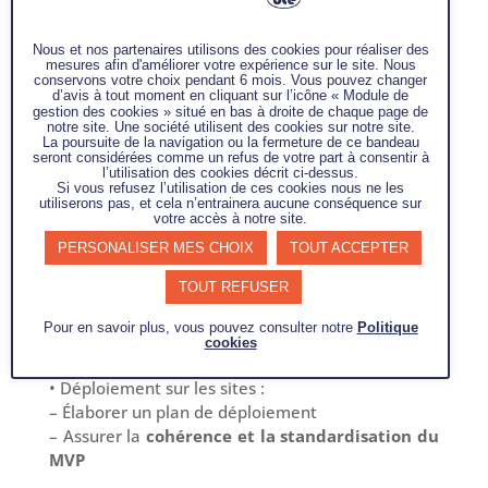
• Déployer le management visuel
participatif
(MVP)
Nous et nos partenaires utilisons des cookies pour réaliser des
• Montée en compétences du management
mesures afin d'améliorer votre expérience sur le site. Nous
conservons votre choix pendant 6 mois. Vous pouvez changer
du site sur
l’outil SQCDP
d’avis à tout moment en cliquant sur l’icône « Module de
gestion des cookies » situé en bas à droite de chaque page de
• Mise en Place du
Genba Walk
et de la
notre site. Une société utilisent des cookies sur notre site.
Boucle Vertueuse
La poursuite de la navigation ou la fermeture de ce bandeau
seront considérées comme un refus de votre part à consentir à
• Déploiement des méthodes de résolution
l’utilisation des cookies décrit ci-dessus.
de problèmes
Si vous refusez l’utilisation de ces cookies nous ne les
utiliserons pas, et cela n’entrainera aucune conséquence sur
• Formation «
formation des formateurs
»
votre accès à notre site.
pour les coordinateurs
PERSONALISER MES CHOIX
TOUT ACCEPTER
• Pérennisation de la culture d’Amélioration
Continue
TOUT REFUSER
Mission :
Pour en savoir plus, vous pouvez consulter notre
Politique
Mettre en œuvre de manière progressive et
cookies
structurée les objectifs définis.
• Déploiement sur les sites :
– Élaborer un plan de déploiement
– Assurer la
cohérence et la standardisation du
MVP