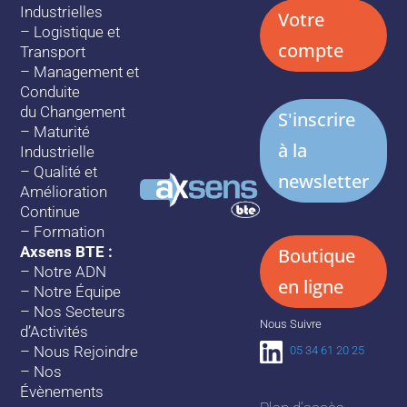
Industrielles
Votre
–
Logistique et
compte
Transport
–
Management et
Conduite
du Changement
S'inscrire
–
Maturité
à la
Industrielle
–
Qualité et
newsletter
Amélioration
Continue
–
Formation
Axsens BTE :
Boutique
–
Notre ADN
en ligne
–
Notre Équipe
–
Nos Secteurs
Nous Suivre
d’Activités
–
Nous Rejoindre
05 34 61 20 25
–
Nos
Évènements