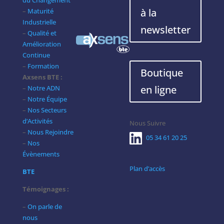
à la
–
Maturité
Industrielle
newsletter
–
Qualité et
Amélioration
Continue
–
Formation
Boutique
Axsens BTE :
en ligne
–
Notre ADN
–
Notre Équipe
–
Nos Secteurs
d’Activités
Nous Suivre
–
Nous Rejoindre
05 34 61 20 25
–
Nos
Évènements
Plan d’accès
BTE
Témoignages :
–
On parle de
nous