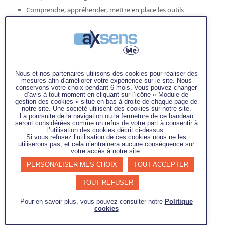
Comprendre, appréhender, mettre en place les outils
qualités
Alimenter le plan d’actions d’accréditation par des points
de passage réguliers pour garantir l’atteinte des objectifs
Valider/statuer la conformité du système qualité aux
Nous et nos partenaires utilisons des cookies pour réaliser des
exigences ISO 17025
mesures afin d'améliorer votre expérience sur le site. Nous
Mission :
conservons votre choix pendant 6 mois. Vous pouvez changer
d’avis à tout moment en cliquant sur l’icône « Module de
gestion des cookies » situé en bas à droite de chaque page de
Diagnostic/visites de la société et du laboratoire
notre site. Une société utilisent des cookies sur notre site.
La poursuite de la navigation ou la fermeture de ce bandeau
Revue des chapitres de l’ISO 17025
seront considérées comme un refus de votre part à consentir à
l’utilisation des cookies décrit ci-dessus.
Compréhension des exigences par chapitre
Si vous refusez l’utilisation de ces cookies nous ne les
utiliserons pas, et cela n’entrainera aucune conséquence sur
Explication de la terminologie qualité
votre accès à notre site.
Mise en place d’un plan d’actions en adéquation avec les
PERSONALISER MES CHOIX
TOUT ACCEPTER
besoins d’accréditation et lien avec les chapitres de la
TOUT REFUSER
normes ISO 17025
Mise à jour des processus
Pour en savoir plus, vous pouvez consulter notre
Politique
cookies
Mise à jour du flux laboratoire
Mise à jour des documents/procédures laboratoire