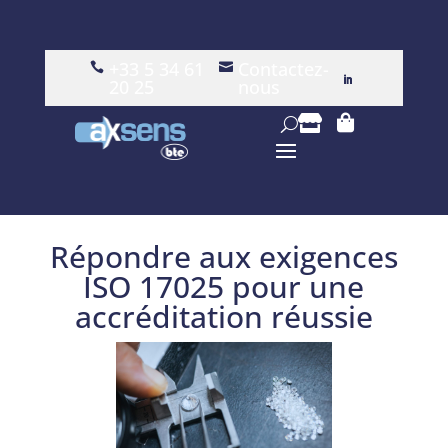
+33 5 34 61
Contactez-


20 25
nous


Répondre aux exigences
ISO 17025 pour une
accréditation réussie