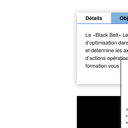
Détails
Obj
Le «Black Belt» Le
d’optimisation dans 
et détermine les a
d’actions opérati
formation vous pe
m
v
e