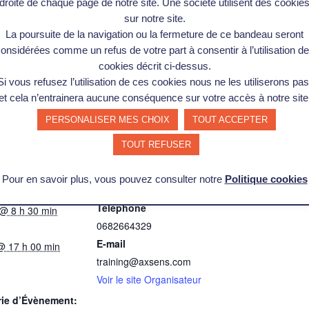
droite de chaque page de notre site. Une société utilisent des cookie
sur notre site.
La poursuite de la navigation ou la fermeture de ce bandeau seront
onsidérées comme un refus de votre part à consentir à l’utilisation d
cookies décrit ci-dessus.
Si vous refusez l’utilisation de ces cookies nous ne les utiliserons pas
et cela n’entrainera aucune conséquence sur votre accès à notre site
PERSONALISER MES CHOIX
TOUT ACCEPTER
TOUT REFUSER
LS
ORGANISATEUR
Pour en savoir plus, vous pouvez consulter notre
Politique cookies
AXSENS-BTE
Téléphone
 @ 8 h 30 min
0682664329
E-mail
 @ 17 h 00 min
training@axsens.com
Voir le site Organisateur
rie d’Évènement: