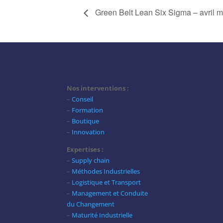
Green Belt Lean Six Sigma – avril ma
Nos interventions :
–
Conseil
–
Formation
–
Boutique
–
Innovation
Expertises :
–
Supply chain
–
Méthodes Industrielles
–
Logistique et Transport
–
Management et Conduite
du Changement
–
Maturité Industrielle