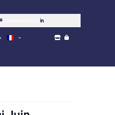
Contactez-nous



s
i Juin