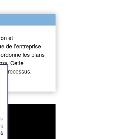
ion et
ue de l’entreprise
coordonne les plans
gma. Cette
ux processus.
ns
nt
 à