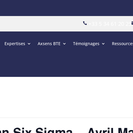
+33 5 34 61 20 25

Expertises
Axsens BTE
Témoignages
Ressource
an Six Sigma – Avril Ma