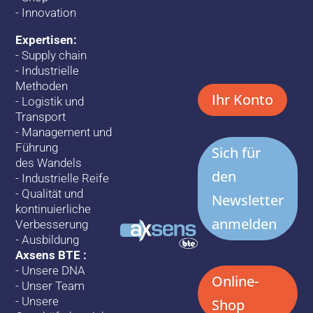
-
Innovation
Expertisen:
-
Supply chain
-
Industrielle
Methoden
Ihr Konto
-
Logistik und
Transport
-
Management und
Führung
Sich für
des Wandels
den
-
Industrielle Reife
-
Qualität und
Newsletter
kontinuierliche
anmelden
Verbesserung
-
Ausbildung
Axsens BTE :
-
Unsere DNA
Online-
-
Unser Team
-
Unsere
Shop