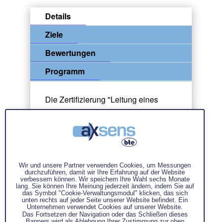
Details
Ziele
Bewertungen
Programm
Die Zertifizierung "Leitung eines
Workshops zur
Leistungsverbesserung mit Lean -
Green Belt Lean" schult die
Auszubildenden in der Optimierung
von Prozessen mithilfe der Lean. Die
Wir und unsere Partner verwenden Cookies, um Messungen
Zertifizierung befähigt Manager und
durchzuführen, damit wir Ihre Erfahrung auf der Website
verbessern können. Wir speichern Ihre Wahl sechs Monate
Techniker, Verbesserungsworkshops
lang. Sie können Ihre Meinung jederzeit ändern, indem Sie auf
das Symbol "Cookie-Verwaltungsmodul" klicken, das sich
von einfach bis komplex zu leiten, um
unten rechts auf jeder Seite unserer Website befindet. Ein
Unternehmen verwendet Cookies auf unserer Website.
die betriebliche Effizienz und die
Das Fortsetzen der Navigation oder das Schließen dieses
Banners wird als Ablehnung Ihrer Zustimmung zur oben