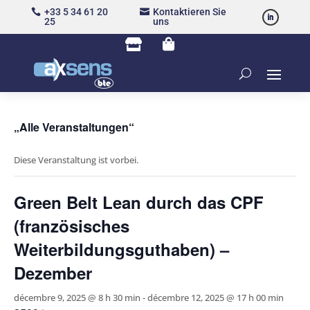
+33 5 34 61 20
Kontaktieren Sie


25
uns


„Alle Veranstaltungen“
Diese Veranstaltung ist vorbei.
Green Belt Lean durch das CPF
(französisches
Weiterbildungsguthaben) –
Dezember
décembre 9, 2025 @ 8 h 30 min
-
décembre 12, 2025 @ 17 h 00 min