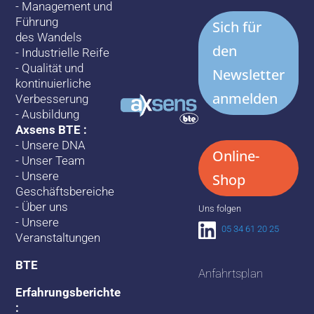
-
Management und
Führung
Sich für
des Wandels
den
-
Industrielle Reife
-
Qualität und
Newsletter
kontinuierliche
anmelden
Verbesserung
-
Ausbildung
Axsens BTE :
-
Unsere DNA
Online-
-
Unser Team
-
Unsere
Shop
Geschäftsbereiche
-
Über uns
Uns folgen
-
Unsere
05 34 61 20 25
Veranstaltungen
BTE
Anfahrtsplan
Erfahrungsberichte
: