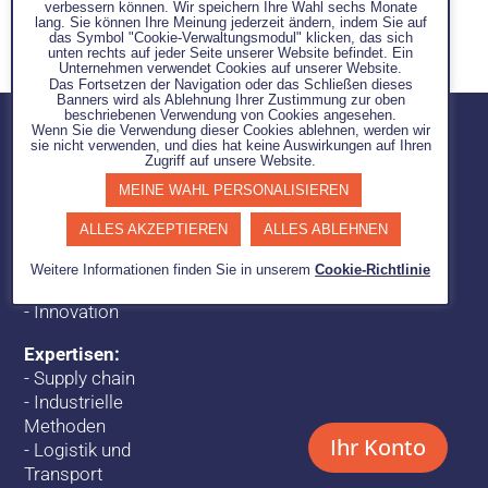
verbessern können. Wir speichern Ihre Wahl sechs Monate
Ihr Warenkorb ist leer.
lang. Sie können Ihre Meinung jederzeit ändern, indem Sie auf
das Symbol "Cookie-Verwaltungsmodul" klicken, das sich
unten rechts auf jeder Seite unserer Website befindet. Ein
Unternehmen verwendet Cookies auf unserer Website.
Das Fortsetzen der Navigation oder das Schließen dieses
Banners wird als Ablehnung Ihrer Zustimmung zur oben
beschriebenen Verwendung von Cookies angesehen.
Wenn Sie die Verwendung dieser Cookies ablehnen, werden wir
sie nicht verwenden, und dies hat keine Auswirkungen auf Ihren
Zugriff auf unsere Website.
Unsere
MEINE WAHL PERSONALISIEREN
Interventionen:
ALLES AKZEPTIEREN
ALLES ABLEHNEN
-
Beratung
-
Ausbildung
Weitere Informationen finden Sie in unserem
Cookie-Richtlinie
-
Shop
-
Innovation
Expertisen:
-
Supply chain
-
Industrielle
Methoden
Ihr Konto
-
Logistik und
Transport