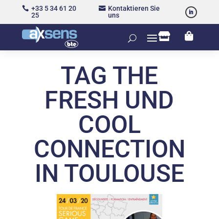
+33 5 34 61 20
Kontaktieren Sie


25
uns


TAG THE
FRESH UND
COOL
CONNECTION
IN TOULOUSE