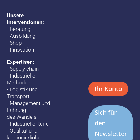
Unsere
Interventionen:
-
Beratung
-
Ausbildung
-
Shop
-
Innovation
Expertisen:
-
Supply chain
-
Industrielle
Methoden
Ihr Konto
-
Logistik und
Transport
-
Management und
Führung
Sich für
des Wandels
den
-
Industrielle Reife
-
Qualität und
Newsletter
kontinuierliche