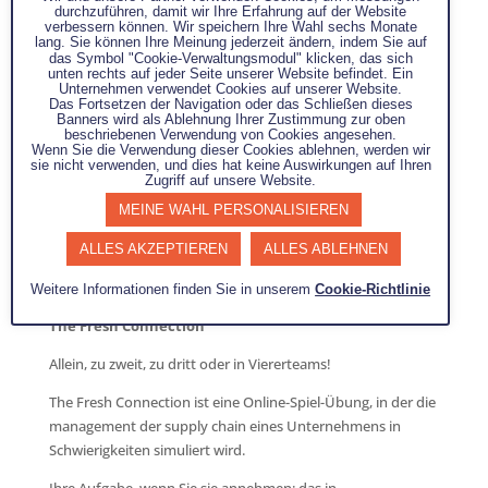
durchzuführen, damit wir Ihre Erfahrung auf der Website
09H00 - Spielvorstellung und Tipps
verbessern können. Wir speichern Ihre Wahl sechs Monate
10H00 - Erste Runde
lang. Sie können Ihre Meinung jederzeit ändern, indem Sie auf
das Symbol "Cookie-Verwaltungsmodul" klicken, das sich
12H30 - Break mit Mittagspause
unten rechts auf jeder Seite unserer Website befindet. Ein
14H00 - Zweite Runde
Unternehmen verwendet Cookies auf unserer Website.
Das Fortsetzen der Navigation oder das Schließen dieses
15H00 - Dritte Runde und Debriefing
Banners wird als Ablehnung Ihrer Zustimmung zur oben
beschriebenen Verwendung von Cookies angesehen.
17H00 - Ende
Wenn Sie die Verwendung dieser Cookies ablehnen, werden wir
sie nicht verwenden, und dies hat keine Auswirkungen auf Ihren
Achtung: Vergiss deinen Laptop und dein Ladegerät nicht,
Zugriff auf unsere Website.
um spielen zu können!
MEINE WAHL PERSONALISIEREN
ALLES AKZEPTIEREN
ALLES ABLEHNEN
Weitere Informationen finden Sie in unserem
Cookie-Richtlinie
The Fresh Connection
Allein, zu zweit, zu dritt oder in Viererteams!
The Fresh Connection ist eine Online-Spiel-Übung, in der die
management der supply chain eines Unternehmens in
Schwierigkeiten simuliert wird.