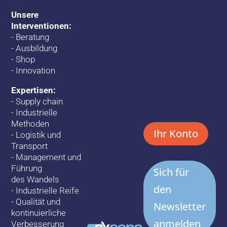
Unsere
Interventionen:
-
Beratung
-
Ausbildung
-
Shop
-
Innovation
Expertisen:
-
Supply chain
-
Industrielle
Methoden
Ihr Konto
-
Logistik und
Transport
-
Management und
Führung
Sich für
des Wandels
den
-
Industrielle Reife
-
Qualität und
Newsletter
kontinuierliche
anmelden
Verbesserung