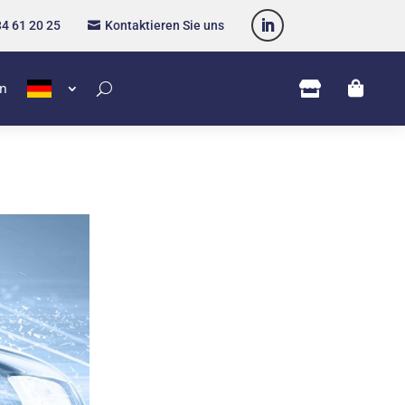
34 61 20 25
Kontaktieren Sie uns



en