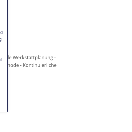
rd
g
stelle Werkstattplanung -
f
Methode - Kontinuierliche