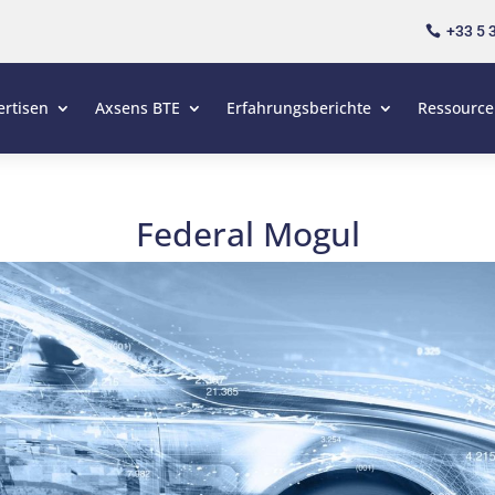
+33 5 

ertisen
Axsens BTE
Erfahrungsberichte
Ressourc
Federal Mogul