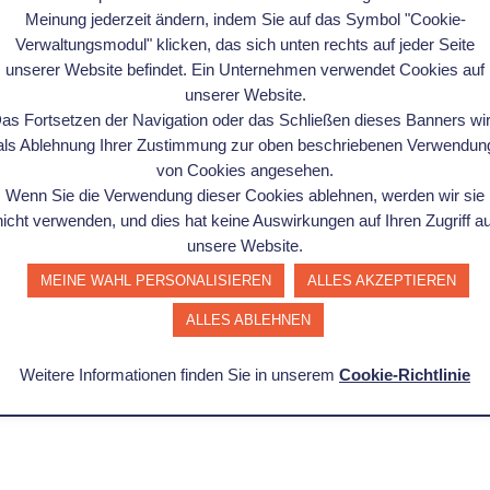
Meinung jederzeit ändern, indem Sie auf das Symbol "Cookie-
Verwaltungsmodul" klicken, das sich unten rechts auf jeder Seite
unserer Website befindet. Ein Unternehmen verwendet Cookies auf
unserer Website.
as Fortsetzen der Navigation oder das Schließen dieses Banners wi
als Ablehnung Ihrer Zustimmung zur oben beschriebenen Verwendun
von Cookies angesehen.
d Referenzhandbuch
Wenn Sie die Verwendung dieser Cookies ablehnen, werden wir sie
: - Baustelle BPR Fertigungsprozess - Baustellen SMED - Bau
nicht verwenden, und dies hat keine Auswirkungen auf Ihren Zugriff au
ikatoren (TRS, Produktivitätsquote, andere) - Baustelle 5S-
unsere Website.
Instandhaltung - 1.
MEINE WAHL PERSONALISIEREN
ALLES AKZEPTIEREN
ALLES ABLEHNEN
Weitere Informationen finden Sie in unserem
Cookie-Richtlinie