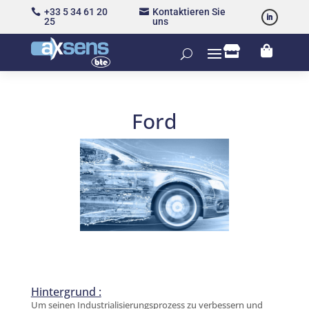
+33 5 34 61 20
Kontaktieren Sie


25
uns


Ford
Hintergrund :
Um seinen Industrialisierungsprozess zu verbessern und