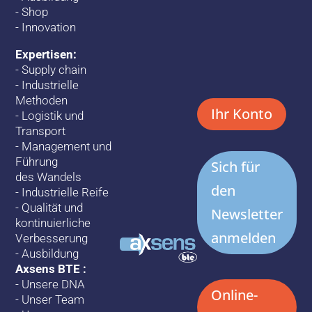
-
Shop
-
Innovation
Expertisen:
-
Supply chain
-
Industrielle
Methoden
Ihr Konto
-
Logistik und
Transport
-
Management und
Führung
Sich für
des Wandels
den
-
Industrielle Reife
-
Qualität und
Newsletter
kontinuierliche
anmelden
Verbesserung
-
Ausbildung
Axsens BTE :
-
Unsere DNA
Online-
-
Unser Team