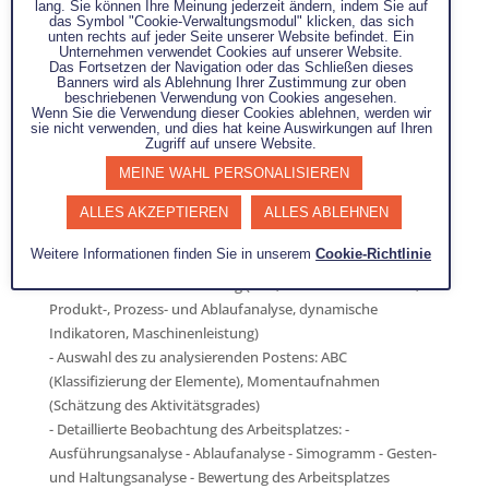
lang. Sie können Ihre Meinung jederzeit ändern, indem Sie auf
das Symbol "Cookie-Verwaltungsmodul" klicken, das sich
unten rechts auf jeder Seite unserer Website befindet. Ein
Unternehmen verwendet Cookies auf unserer Website.
Das Fortsetzen der Navigation oder das Schließen dieses
Banners wird als Ablehnung Ihrer Zustimmung zur oben
beschriebenen Verwendung von Cookies angesehen.
Wenn Sie die Verwendung dieser Cookies ablehnen, werden wir
sie nicht verwenden, und dies hat keine Auswirkungen auf Ihren
Zugriff auf unsere Website.
MEINE WAHL PERSONALISIEREN
Aufgabe :
Die Methodenabteilung im Unternehmen Die
ALLES AKZEPTIEREN
ALLES ABLEHNEN
Untersuchung des Arbeitsplatzes (OCORDAC-Methode)
:
Weitere Informationen finden Sie in unserem
Cookie-Richtlinie
- Summarische Beobachtung (ABC, Momentaufnahmen,
Produkt-, Prozess- und Ablaufanalyse, dynamische
Indikatoren, Maschinenleistung)
- Auswahl des zu analysierenden Postens: ABC
(Klassifizierung der Elemente), Momentaufnahmen
(Schätzung des Aktivitätsgrades)
- Detaillierte Beobachtung des Arbeitsplatzes: -
Ausführungsanalyse - Ablaufanalyse - Simogramm - Gesten-
und Haltungsanalyse - Bewertung des Arbeitsplatzes