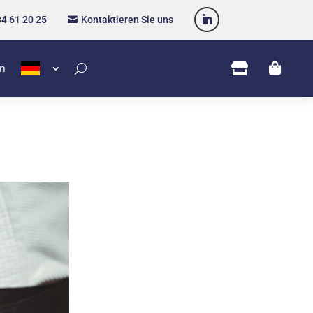
34 61 20 25
Kontaktieren Sie uns



en