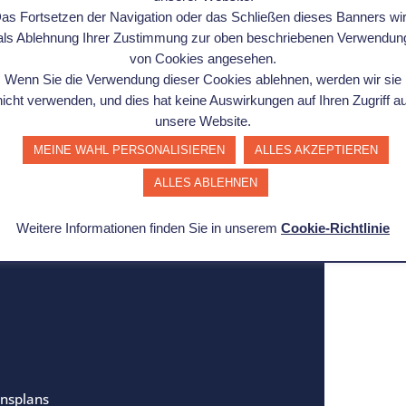
as Fortsetzen der Navigation oder das Schließen dieses Banners wi
als Ablehnung Ihrer Zustimmung zur oben beschriebenen Verwendun
von Cookies angesehen.
Wenn Sie die Verwendung dieser Cookies ablehnen, werden wir sie
hen, Histogramm, Dot-
nicht verwenden, und dies hat keine Auswirkungen auf Ihren Zugriff au
unsere Website.
Scatter-Plot,
MEINE WAHL PERSONALISIEREN
ALLES AKZEPTIEREN
CTS (CTQ, CTC, CTD),
ALLES ABLEHNEN
surveys, KANO diagram
lity, Critical X
Weitere Informationen finden Sie in unserem
Cookie-Richtlinie
onsplans