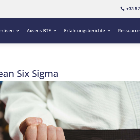
+33 5 

ertisen
Axsens BTE
Erfahrungsberichte
Ressourc
Lean Six Sigma